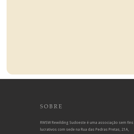
SOBRE
RWSW Rewilding Sudoeste é uma associação sem fins
lucrativos com sede na Rua das Pedras Pretas, 21A,